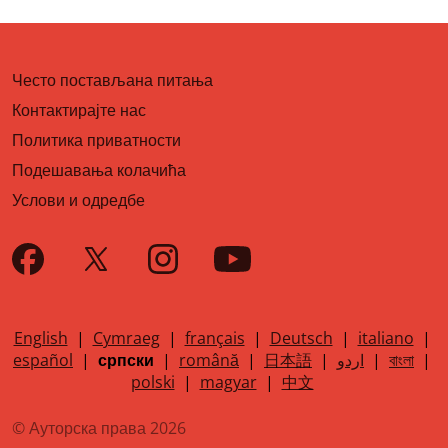
Често постављана питања
Контактирајте нас
Политика приватности
Подешавања колачића
Услови и одредбе
English
|
Cymraeg
|
français
|
Deutsch
|
italiano
|
español
|
српски
|
română
|
日本語
|
اردو
|
বাংলা
|
polski
|
magyar
|
中文
© Ауторска права 2026