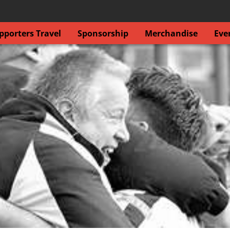
porters Travel
Sponsorship
Merchandise
Eve