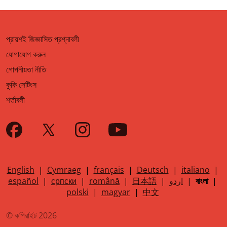
প্রায়শই জিজ্ঞাসিত প্রশ্নাবলী
যোগাযোগ করুন
গোপনীয়তা নীতি
কুকি সেটিংস
শর্তাবলী
English
|
Cymraeg
|
français
|
Deutsch
|
italiano
|
español
|
српски
|
română
|
日本語
|
اردو
|
বাংলা
|
polski
|
magyar
|
中文
© কপিরাইট 2026