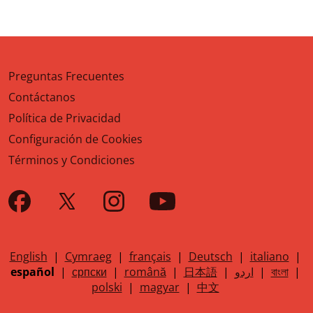
Preguntas Frecuentes
Contáctanos
Política de Privacidad
Configuración de Cookies
Términos y Condiciones
English
|
Cymraeg
|
français
|
Deutsch
|
italiano
|
español
|
српски
|
română
|
日本語
|
اردو
|
বাংলা
|
polski
|
magyar
|
中文