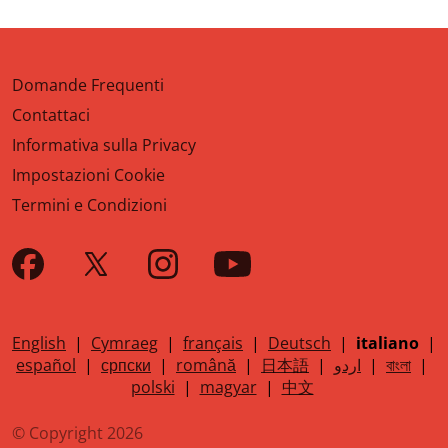
Domande Frequenti
Contattaci
Informativa sulla Privacy
Impostazioni Cookie
Termini e Condizioni
English
|
Cymraeg
|
français
|
Deutsch
|
italiano
|
español
|
српски
|
română
|
日本語
|
اردو
|
বাংলা
|
polski
|
magyar
|
中文
© Copyright 2026