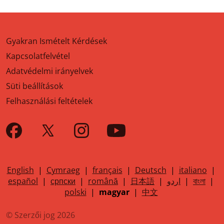
Gyakran Ismételt Kérdések
Kapcsolatfelvétel
Adatvédelmi irányelvek
Süti beállítások
Felhasználási feltételek
English
|
Cymraeg
|
français
|
Deutsch
|
italiano
|
español
|
српски
|
română
|
日本語
|
اردو
|
বাংলা
|
polski
|
magyar
|
中文
© Szerzői jog 2026