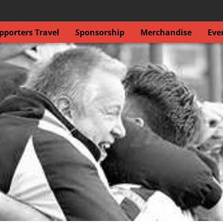
porters Travel
Sponsorship
Merchandise
Eve