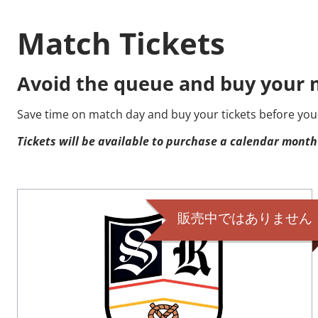
Match Tickets
Avoid the queue and buy your m
Save time on match day and buy your tickets before you
Tickets will be available to purchase a calendar month
販売中ではありません