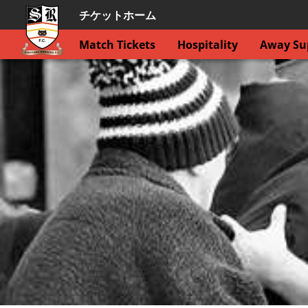
チケットホーム
Match Tickets
Hospitality
Away Sup