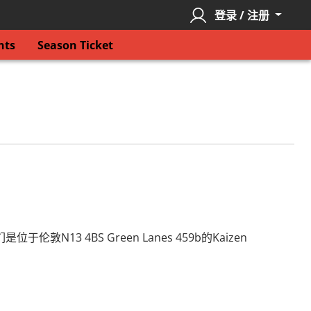
登录 / 注册
nts
Season Ticket
4BS Green Lanes 459b的Kaizen