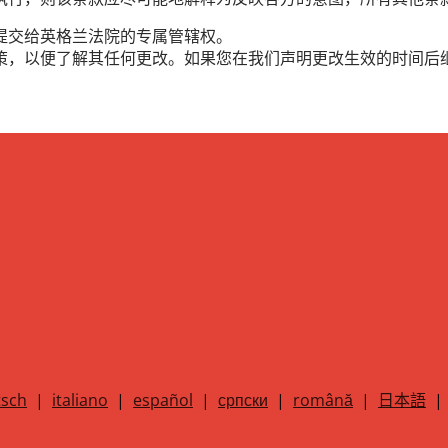
提交给英格兰法院的专属管辖权。
策，以便了解其任何更改。如果您在我们声明更改生效的时间后
sch
|
italiano
|
español
|
српски
|
română
|
日本語
|