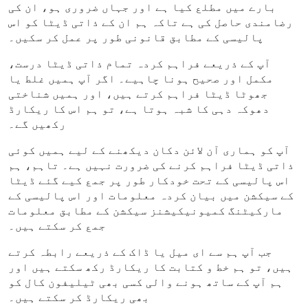
بارے میں مطلع کیا ہے اور جہاں ضروری ہو، ان کی
رضامندی حاصل کی ہے تاکہ ہم ان کے ذاتی ڈیٹا کو اس
پالیسی کے مطابق قانونی طور پر عمل کر سکیں۔
آپ کے ذریعے فراہم کردہ تمام ذاتی ڈیٹا درست،
مکمل اور صحیح ہونا چاہیے۔ اگر آپ ہمیں غلط یا
جھوٹا ڈیٹا فراہم کرتے ہیں، اور ہمیں شناختی
دھوکہ دہی کا شبہ ہوتا ہے، تو ہم اس کا ریکارڈ
رکھیں گے۔
آپ کو ہماری آن لائن دکان دیکھنے کے لیے ہمیں کوئی
ذاتی ڈیٹا فراہم کرنے کی ضرورت نہیں ہے۔ تاہم، ہم
اس پالیسی کے تحت خودکار طور پر جمع کیے گئے ڈیٹا
کے سیکشن میں بیان کردہ معلومات اور اس پالیسی کے
مارکیٹنگ کمیونیکیشنز سیکشن کے مطابق معلومات
جمع کر سکتے ہیں۔
جب آپ ہم سے ای میل یا ڈاک کے ذریعے رابطہ کرتے
ہیں، تو ہم خط و کتابت کا ریکارڈ رکھ سکتے ہیں اور
ہم آپ کے ساتھ ہونے والی کسی بھی ٹیلیفون کال کو
بھی ریکارڈ کر سکتے ہیں۔