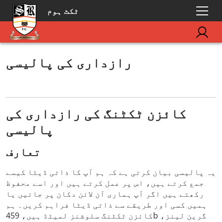
ٹکٹ ہوم
رازداری کی پالیسی
کائزن ٹکٹنگ کی رازداری کی
پالیسی
تعارف
یہ پالیسی بیان کرتی ہے کہ ہم آپ کا ذاتی ڈیٹا کیسے
جمع کرتے ہیں، اس پر عمل کرتے ہیں اور اسے محفوظ
رکھتے ہیں اگر آپ ہماری آن لائن دکان پر جائیں یا
ہمیں کسی اور طریقے سے ذاتی ڈیٹا فراہم کریں۔ ہم
کائزن ٹکٹنگ سلوشنز لمیٹڈ ہیں، 459b گرین لینز،