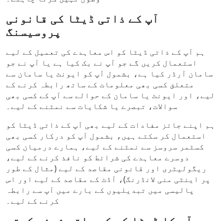
آپ کے ذاتی ڈیٹا کی قانونی
پروسیسنگ
ہم آپ کے ذاتی ڈیٹا کو اس معاہدے کی تعمیل کے لیے
استعمال کریں گے جو آپ نے بک کیا ہے یا آپ نے جو
سامان آرڈر کیا ہے، بشمول آپ کو ایونٹ یا سامان سے
متعلق کسی بھی معلومات کے ساتھ رابطہ کرنے کے
لیے، اور ایونٹ یا سامان کے حوالے سے آپ کے کسی بھی
سوالات، تبصرے یا شکایات سے نمٹنے کے لیے۔
ہم اپنے جائز مفادات کے لیے بھی آپ کے ذاتی ڈیٹا کو
استعمال کر سکتے ہیں، بشمول آپ کو درکار کسی بھی
کسٹمر سروسز سے نمٹنے کے لیے، ہمارے درمیان کسی
دوسرے معاہدے کی شرائط کو نافذ کرنے کے لیے،
ریگولیٹری اور قانونی مقاصد کے لیے (مثال کے طور
پر اینٹی منی لانڈرنگ)، آڈٹ کے مقاصد کے لیے اور اس
پالیسی میں تبدیلیوں کے بارے میں آپ سے رابطہ
کرنے کے لیے۔
ہم آپ کا ڈیٹا کس کے ساتھ شیئر کرتے