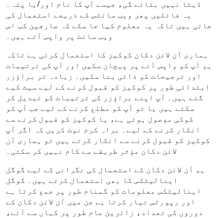
ڈیٹا نہیں بتائے گی، جیسے آپ کا نام اور/یا پتہ۔
یہ فائلیں پھر ویب سائٹس کے ذریعے استعمال کی
جاتی ہیں تاکہ یہ معلوم کیا جا سکے کہ صارفین کب اس
ویب سائٹ پر واپس آتے ہیں۔
ہماری آن لائن دکان کوکیز کا استعمال کرتی ہے تاکہ
ہم آپ کو واپس آنے پر پہچان سکیں اور آپ کی ترتیبات
اور ترجیحات کو ذاتی بنا سکیں۔ زیادہ تر براؤزر
ابتدائی طور پر کوکیز کو قبول کرنے کے لیے سیٹ کیے
گئے ہیں۔ آپ اپنے براؤزر کی ترتیبات کو تبدیل کر
سکتے ہیں یا تو آپ کو مطلع کرنے کے لیے جب آپ کو
کوکی موصول ہوتی ہے، یا کوکیز کو قبول کرنے سے
انکار کرنے کے لیے۔ براہ کرم نوٹ کریں کہ اگر آپ
کوکیز کو قبول کرنے سے انکار کرتے ہیں تو ہماری آن
لائن دکان مؤثر طریقے سے کام نہیں کر سکتی۔
ہم آن لائن دکان کے استعمال کی نگرانی کے لیے گوگل
اینالیٹکس کا بھی استعمال کرتے ہیں۔ گوگل
اینالیٹکس معلومات کو گمنام طور پر جمع کرتا ہے
اور رپورٹس تیار کرتا ہے جن میں آن لائن دکان کے
دوروں کی تعداد، زائرین عام طور پر کہاں سے آئے،