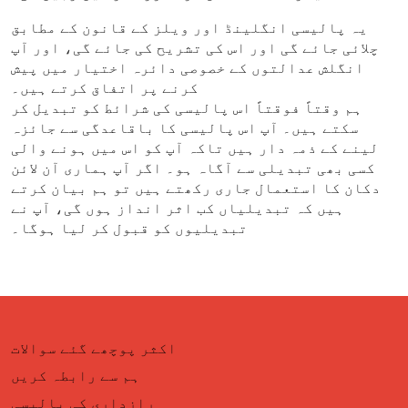
یہ پالیسی انگلینڈ اور ویلز کے قانون کے مطابق
چلائی جائے گی اور اس کی تشریح کی جائے گی، اور آپ
انگلش عدالتوں کے خصوصی دائرہ اختیار میں پیش
کرنے پر اتفاق کرتے ہیں۔
ہم وقتاً فوقتاً اس پالیسی کی شرائط کو تبدیل کر
سکتے ہیں۔ آپ اس پالیسی کا باقاعدگی سے جائزہ
لینے کے ذمہ دار ہیں تاکہ آپ کو اس میں ہونے والی
کسی بھی تبدیلی سے آگاہ ہو۔ اگر آپ ہماری آن لائن
دکان کا استعمال جاری رکھتے ہیں تو ہم بیان کرتے
ہیں کہ تبدیلیاں کب اثر انداز ہوں گی، آپ نے
تبدیلیوں کو قبول کر لیا ہوگا۔
اکثر پوچھے گئے سوالات
ہم سے رابطہ کریں
رازداری کی پالیسی