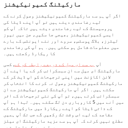
مارکیٹنگ کمیونیکیشنز
اگر آپ ہم سے مارکیٹنگ کمیونیکیشنز وصول کرنے کے
لیے رضامندی دیتے ہیں تو آپ اپنے ڈیٹا کی
پروسیسنگ کے لیے رضامندی دیتے ہیں تاکہ آپ کو
ایسی کمیونیکیشنز بھیجی جا سکیں، جن میں نیوز
لیٹرز، بلاگ پوسٹس، سروے اور نئے ایونٹس کے بارے
میں معلومات شامل ہو سکتی ہیں۔ ہم آپ کی رضامندی
کا ریکارڈ رکھتے ہیں۔
آپ
ہم سے ای میل کے ذریعے رابطہ کر کے
, کسی
مارکیٹنگ ای میل سے ان سبسکرائب کر کے یا اپنے آن
لائن اکاؤنٹ میں اپنی ترجیحات کو اپ ڈیٹ کر کے
مارکیٹنگ کمیونیکیشنز وصول نہ کرنے کا انتخاب کر
سکتے ہیں۔ اگر آپ مارکیٹنگ کمیونیکیشنز سے ان
سبسکرائب کرتے ہیں، تو آپ کی نئی ترجیحات کے اثر
میں آنے میں 5 کاروباری دن لگ سکتے ہیں۔ لہذا ہم آپ
کے ذاتی ڈیٹا کو اپنے ریکارڈ میں مارکیٹنگ کے
مقاصد کے لیے اس وقت تک رکھیں گے جب تک آپ ہمیں
مطلع نہیں کرتے کہ آپ ہم سے مزید مارکیٹنگ ای میلز
وصول نہیں کرنا چاہتے۔