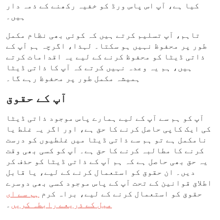
کیا ہے، آپ اس پاس ورڈ کو خفیہ رکھنے کے ذمہ دار
ہیں۔
تاہم، آپ تسلیم کرتے ہیں کہ کوئی بھی نظام مکمل
طور پر محفوظ نہیں ہو سکتا۔ لہذا، اگرچہ ہم آپ کے
ذاتی ڈیٹا کو محفوظ کرنے کے لیے یہ اقدامات کرتے
ہیں، ہم یہ وعدہ نہیں کرتے کہ آپ کا ذاتی ڈیٹا
ہمیشہ مکمل طور پر محفوظ رہے گا۔
آپ کے حقوق
آپ کو ہم سے آپ کے لیے ہمارے پاس موجود ذاتی ڈیٹا
کی ایک کاپی حاصل کرنے کا حق ہے، اور اگر یہ غلط یا
نامکمل ہے تو ہم سے ذاتی ڈیٹا میں غلطیوں کو درست
کرنے کا مطالبہ کرنے کا حق ہے۔ آپ کو کسی بھی وقت
یہ حق بھی حاصل ہے کہ ہم آپ کے ذاتی ڈیٹا کو حذف کر
دیں۔ ان حقوق کو استعمال کرنے کے لیے، یا قابل
اطلاق قوانین کے تحت آپ کے پاس موجود کسی بھی دوسرے
حقوق کو استعمال کرنے کے لیے، براہ کرم
ہم سے ای
میل کے ذریعے رابطہ کریں
۔