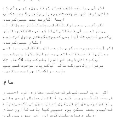
اگر آپ ہمارے ساتھ رجسٹر کرتے ہیں، تو ہم آپ کے
ذاتی ڈیٹا کو اس وقت تک برقرار رکھیں گے جب تک آپ
اپنا اکاؤنٹ بند نہیں کرتے۔
اگر آپ ہم سے مارکیٹنگ کمیونیکیشنز وصول کرتے
ہیں، تو ہم آپ کے ذاتی ڈیٹا کو اس وقت تک برقرار
رکھیں گے جب تک آپ ایسی کمیونیکیشنز وصول کرنے سے
انکار نہیں کرتے۔
اگر آپ نے بصورت دیگر ہمارے ساتھ بکنگ کی ہے یا کسی
سوال یا تبصرے کے ساتھ ہم سے رابطہ کیا ہے، تو ہم
آپ کے ذاتی ڈیٹا کو اس رابطے کے بعد 48 ماہ تک
برقرار رکھیں گے تاکہ آپ کے پاس موجود کسی بھی
مزید سوالات کا جواب دے سکیں۔
عام
اگر اس پالیسی کی کوئی شق کسی مجاز دائرہ اختیار
کی عدالت کے ذریعہ غلط یا ناقابل عمل قرار دی جاتی
ہے، تو ایسی شق کو فریقین کے ارادوں کی عکاسی کرنے
کے لیے، جتنا ممکن ہو، تعبیر کیا جائے گا اور تمام
دیگر دفعات مکمل قوت اور اثر میں رہیں گی۔