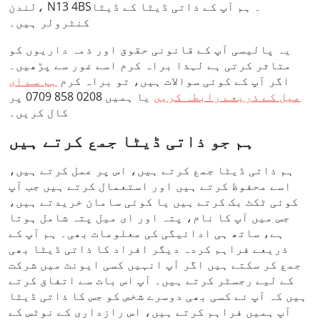
لندن، N13 4BS۔ ہم آپ کے ذاتی ڈیٹا کے ڈیٹا
کنٹرولر ہیں۔
یہ پالیسی آپ کے قانونی حقوق اور ذمہ داریوں کو
متاثر کرتی ہے لہذا براہ کرم اسے غور سے پڑھیں۔
اگر آپ کے کوئی سوالات ہیں، تو براہ کرم
ہم سے ای
میل کے ذریعے رابطہ کریں
یا ہمیں 0208 858 0709 پر
کال کریں۔
ہم جو ذاتی ڈیٹا جمع کرتے ہیں
ہم ذاتی ڈیٹا جمع کرتے ہیں، اس پر عمل کرتے ہیں،
اسے محفوظ کرتے ہیں اور استعمال کرتے ہیں جب آپ
کوئی ٹکٹ بک کرتے ہیں یا کوئی سامان خریدتے ہیں،
جس میں آپ کا نام، پتہ اور ای میل پتہ شامل ہوتا
ہے، ساتھ ہی ادائیگی کی معلومات بھی۔ ہم آپ کے
ذریعے فراہم کردہ دیگر افراد کا ذاتی ڈیٹا بھی
جمع کر سکتے ہیں اگر آپ انہیں کسی ایونٹ میں شرکت
کے لیے رجسٹر کرتے ہیں۔ آپ اس بات سے اتفاق کرتے
ہیں کہ آپ نے کسی بھی دوسرے شخص کو جس کا ذاتی ڈیٹا
آپ ہمیں فراہم کرتے ہیں، اس رازداری کے نوٹس کے