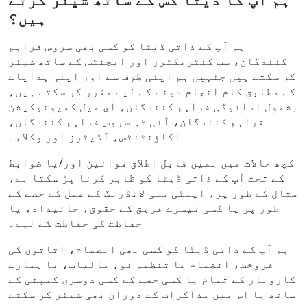
ہیں؟
ہم آپ کے ذاتی ڈیٹا کو کسی بھی سروس فراہم
کنندگان، سب کنٹریکٹرز اور ایجنٹس کے ساتھ شیئر
کر سکتے ہیں جنہیں ہم اپنی طرف سے اور اپنی ہدایات
کے مطابق کام انجام دینے کے لیے مقرر کر سکتے ہیں،
بشمول ادائیگی فراہم کنندگان، ای میل کمیونیکیشن
فراہم کنندگان، آئی ٹی سروس فراہم کنندگان،
اکاؤنٹنٹس، آڈیٹرز اور وکلاء۔
کچھ حالات میں ہمیں قابل اطلاق قوانین اور/یا ضوابط
کے تحت آپ کے ذاتی ڈیٹا کو ظاہر کرنا پڑ سکتا ہے،
مثال کے طور پر، اینٹی منی لانڈرنگ کے عمل کے حصے کے
طور پر یا کسی تیسرے فریق کے حقوق، جائیداد، یا
حفاظت کی حفاظت کے لیے۔
ہم آپ کے ذاتی ڈیٹا کو کسی بھی انضمام، اثاثوں کی
فروخت، انضمام یا تنظیم نو، مالیات، یا ہمارے
کاروبار کے تمام یا کسی حصے کے کسی دوسری کمپنی کے
ساتھ یا اس میں مذاکرات کے دوران بھی شیئر کر سکتے