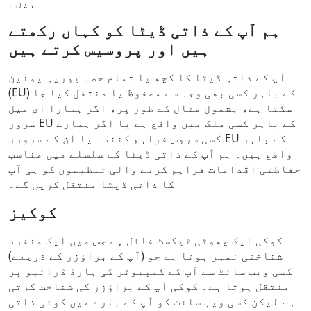
ہیں۔
ہم آپ کے ذاتی ڈیٹا کو کہاں رکھتے
ہیں اور پروسیس کرتے ہیں
آپ کے ذاتی ڈیٹا کا کچھ یا تمام حصہ یورپی یونین
(EU) کے باہر کسی بھی وجہ سے محفوظ یا منتقل کیا جا
سکتا ہے، بشمول مثال کے طور پر، اگر ہمارا ای میل
سرور EU کے باہر کسی ملک میں واقع ہے یا اگر ہمارے
کسی سروس فراہم کنندہ یا ان کے سرورز EU کے باہر
واقع ہیں۔ ہم آپ کے ذاتی ڈیٹا کے سلسلے میں مناسب
حفاظتی اقدامات فراہم کرنے والی تنظیموں کو ہی آپ
کا ذاتی ڈیٹا منتقل کریں گے۔
کوکیز
کوکی ایک چھوٹی ٹیکسٹ فائل ہے جس میں ایک منفرد
شناختی نمبر ہوتا ہے جو (آپ کے براؤزر کے ذریعے)
کسی ویب سائٹ سے آپ کے کمپیوٹر کی ہارڈ ڈرائیو پر
منتقل ہوتا ہے۔ کوکی آپ کے براؤزر کی شناخت کرتی
ہے لیکن کسی ویب سائٹ کو آپ کے بارے میں کوئی ذاتی