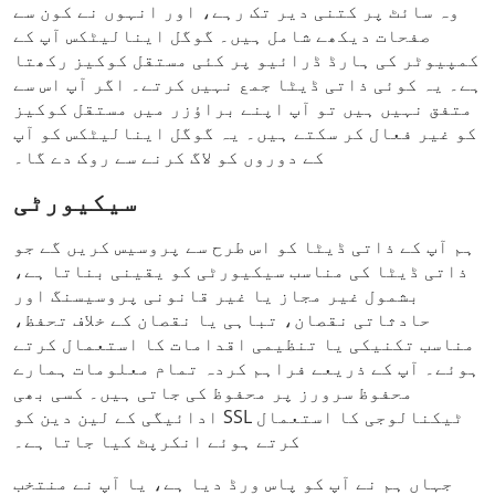
وہ سائٹ پر کتنی دیر تک رہے، اور انہوں نے کون سے
صفحات دیکھے شامل ہیں۔ گوگل اینالیٹکس آپ کے
کمپیوٹر کی ہارڈ ڈرائیو پر کئی مستقل کوکیز رکھتا
ہے۔ یہ کوئی ذاتی ڈیٹا جمع نہیں کرتے۔ اگر آپ اس سے
متفق نہیں ہیں تو آپ اپنے براؤزر میں مستقل کوکیز
کو غیر فعال کر سکتے ہیں۔ یہ گوگل اینالیٹکس کو آپ
کے دوروں کو لاگ کرنے سے روک دے گا۔
سیکیورٹی
ہم آپ کے ذاتی ڈیٹا کو اس طرح سے پروسیس کریں گے جو
ذاتی ڈیٹا کی مناسب سیکیورٹی کو یقینی بناتا ہے،
بشمول غیر مجاز یا غیر قانونی پروسیسنگ اور
حادثاتی نقصان، تباہی یا نقصان کے خلاف تحفظ،
مناسب تکنیکی یا تنظیمی اقدامات کا استعمال کرتے
ہوئے۔ آپ کے ذریعے فراہم کردہ تمام معلومات ہمارے
محفوظ سرورز پر محفوظ کی جاتی ہیں۔ کسی بھی
ادائیگی کے لین دین کو SSL ٹیکنالوجی کا استعمال
کرتے ہوئے انکرپٹ کیا جاتا ہے۔
جہاں ہم نے آپ کو پاس ورڈ دیا ہے، یا آپ نے منتخب