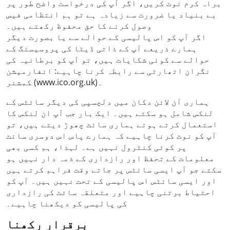
براہ کرم نوٹ کریں، اگر آپ کی درخواست واضح طور پر
بے بنیاد یا ضرورت سے زیادہ ہے تو ہم انتظامی فیس
وصول کرنے کا حق محفوظ رکھتے ہیں۔
اگر آپ کو اس پالیسی کے حوالے سے یا بصورت دیگر
ہمارے ذریعے آپ کے ذاتی ڈیٹا کی پروسیسنگ کے
حوالے سے کوئی شکایات ہیں، تو آپ کو برطانیہ کی
نگران اتھارٹی سے رابطہ کرنا چاہیے: انفارمیشن
کمشنر (www.ico.org.uk)۔
ہماری آن لائن دکان میں دلچسپی کی دیگر سائٹس کے
لنکس شامل ہو سکتے ہیں۔ ایک بار جب آپ ان لنکس کا
استعمال کرتے ہوئے ہماری سائٹ چھوڑ دیتے ہیں، تو
آپ کو نوٹ کرنا چاہیے کہ ہمارے پاس اس دوسری سائٹ
پر کوئی کنٹرول نہیں ہے۔ لہذا، ہم کسی بھی
معلومات کے تحفظ اور رازداری کے ذمہ دار نہیں ہو
سکتے جو آپ ایسی سائٹس پر جاتے وقت فراہم کرتے ہیں
اور ایسی سائٹس اس پالیسی کے تحت نہیں ہیں۔ آپ کو
احتیاط برتنی چاہیے اور متعلقہ سائٹ کی رازداری
کی پالیسی کو دیکھنا چاہیے۔
برقرار رکھنا