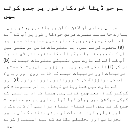
ہم جو ڈیٹا خودکار طور پر جمع کرتے
ہیں
جب آپ ہماری آن لائن دکان پر جاتے ہیں، تو ہم یا
ہمارے جانب سے تیسرے فریق خودکار طور پر آپ کے آلے
اور آپ کی سرگرمیوں کے بارے میں معلومات جمع اور
محفوظ کرتے ہیں۔ یہ معلومات شامل ہو سکتی ہیں (a)
آپ کے کمپیوٹر یا دیگر آلے کا منفرد آئی ڈی نمبر؛
(b) آپ کے آلے کے بارے میں تکنیکی معلومات جیسے کہ
آلے کی قسم، ویب براؤزر یا آپریٹنگ سسٹم؛ (c) آپ کی
ترجیحات اور ترتیبات جیسے کہ ٹائم زون اور زبان؛
اور (d) آپ کی براؤزنگ کی کارروائیوں اور نمونوں
کے بارے میں شماریاتی ڈیٹا۔ ہم اس معلومات کو
کوکیز کے ذریعے جمع کرتے ہیں جیسا کہ اس پالیسی کے
کوکی سیکشن میں بیان کیا گیا ہے اور ہم جو معلومات
جمع کرتے ہیں اسے گمنام بنیاد پر اپنی آن لائن دکان
اور فراہم کردہ خدمات کو بہتر بنانے کے لیے اور
تجزیاتی اور تحقیقی مقاصد کے لیے استعمال کرتے
ہیں۔