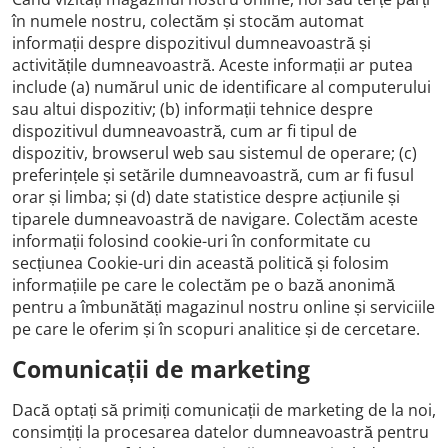
în numele nostru, colectăm și stocăm automat
informații despre dispozitivul dumneavoastră și
activitățile dumneavoastră. Aceste informații ar putea
include (a) numărul unic de identificare al computerului
sau altui dispozitiv; (b) informații tehnice despre
dispozitivul dumneavoastră, cum ar fi tipul de
dispozitiv, browserul web sau sistemul de operare; (c)
preferințele și setările dumneavoastră, cum ar fi fusul
orar și limba; și (d) date statistice despre acțiunile și
tiparele dumneavoastră de navigare. Colectăm aceste
informații folosind cookie-uri în conformitate cu
secțiunea Cookie-uri din această politică și folosim
informațiile pe care le colectăm pe o bază anonimă
pentru a îmbunătăți magazinul nostru online și serviciile
pe care le oferim și în scopuri analitice și de cercetare.
Comunicații de marketing
Dacă optați să primiți comunicații de marketing de la noi,
consimțiți la procesarea datelor dumneavoastră pentru