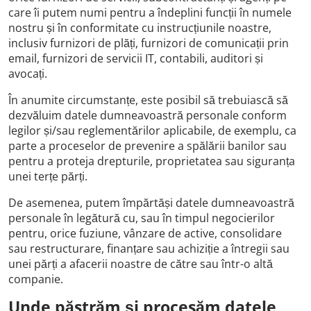
care îi putem numi pentru a îndeplini funcții în numele
nostru și în conformitate cu instrucțiunile noastre,
inclusiv furnizori de plăți, furnizori de comunicații prin
email, furnizori de servicii IT, contabili, auditori și
avocați.
În anumite circumstanțe, este posibil să trebuiască să
dezvăluim datele dumneavoastră personale conform
legilor și/sau reglementărilor aplicabile, de exemplu, ca
parte a proceselor de prevenire a spălării banilor sau
pentru a proteja drepturile, proprietatea sau siguranța
unei terțe părți.
De asemenea, putem împărtăși datele dumneavoastră
personale în legătură cu, sau în timpul negocierilor
pentru, orice fuziune, vânzare de active, consolidare
sau restructurare, finanțare sau achiziție a întregii sau
unei părți a afacerii noastre de către sau într-o altă
companie.
Unde păstrăm și procesăm datele