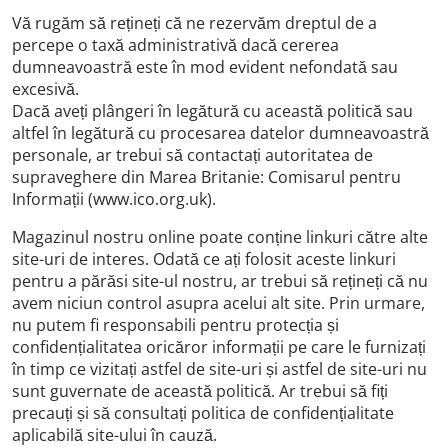
Vă rugăm să rețineți că ne rezervăm dreptul de a
percepe o taxă administrativă dacă cererea
dumneavoastră este în mod evident nefondată sau
excesivă.
Dacă aveți plângeri în legătură cu această politică sau
altfel în legătură cu procesarea datelor dumneavoastră
personale, ar trebui să contactați autoritatea de
supraveghere din Marea Britanie: Comisarul pentru
Informații (www.ico.org.uk).
Magazinul nostru online poate conține linkuri către alte
site-uri de interes. Odată ce ați folosit aceste linkuri
pentru a părăsi site-ul nostru, ar trebui să rețineți că nu
avem niciun control asupra acelui alt site. Prin urmare,
nu putem fi responsabili pentru protecția și
confidențialitatea oricăror informații pe care le furnizați
în timp ce vizitați astfel de site-uri și astfel de site-uri nu
sunt guvernate de această politică. Ar trebui să fiți
precauți și să consultați politica de confidențialitate
aplicabilă site-ului în cauză.