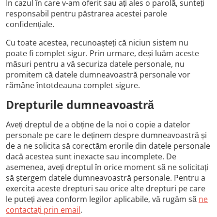
În cazul în care v-am oferit sau ați ales o parolă, sunteți
responsabil pentru păstrarea acestei parole
confidențiale.
Cu toate acestea, recunoașteți că niciun sistem nu
poate fi complet sigur. Prin urmare, deși luăm aceste
măsuri pentru a vă securiza datele personale, nu
promitem că datele dumneavoastră personale vor
rămâne întotdeauna complet sigure.
Drepturile dumneavoastră
Aveți dreptul de a obține de la noi o copie a datelor
personale pe care le deținem despre dumneavoastră și
de a ne solicita să corectăm erorile din datele personale
dacă acestea sunt inexacte sau incomplete. De
asemenea, aveți dreptul în orice moment să ne solicitați
să ștergem datele dumneavoastră personale. Pentru a
exercita aceste drepturi sau orice alte drepturi pe care
le puteți avea conform legilor aplicabile, vă rugăm să
ne
contactați prin email
.