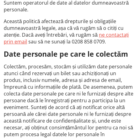
Suntem operatorul de date al datelor dumneavoastră
personale.
Această politică afectează drepturile și obligațiile
dumneavoastră legale, așa că vă rugăm să o citiți cu
atenție. Dacă aveți întrebări, vă rugăm să
ne contactați
prin email
sau să ne sunați la 0208 858 0709.
Date personale pe care le colectăm
Colectăm, procesăm, stocăm și utilizăm date personale
atunci când rezervați un bilet sau achiziționați un
produs, inclusiv numele, adresa și adresa de email,
împreună cu informațiile de plată. De asemenea, putem
colecta date personale pe care ni le furnizați despre alte
persoane dacă le înregistrați pentru a participa la un
eveniment. Sunteți de acord că ați notificat orice altă
persoană ale cărei date personale ni le furnizați despre
această notificare de confidențialitate și, unde este
necesar, ați obținut consimțământul lor pentru ca noi să
putem procesa legal datele lor personale în