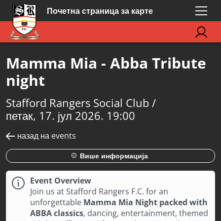
Почетна страница за карте
Mamma Mia - Abba Tribute
night
Stafford Rangers Social Club /
петак, 17. јул 2026. 19:00
назад на events
Више информација
Event Overview
Join us at Stafford Rangers F.C. for an
unforgettable
Mamma Mia Night packed with
ABBA classics
, dancing, entertainment, themed