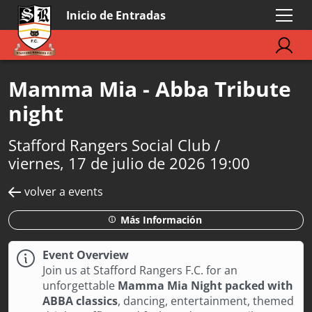
Inicio de Entradas
Mamma Mia - Abba Tribute
night
Stafford Rangers Social Club /
viernes, 17 de julio de 2026 19:00
volver a events
Más Información
Event Overview
Join us at Stafford Rangers F.C. for an
unforgettable
Mamma Mia Night packed with
ABBA classics
, dancing, entertainment, themed