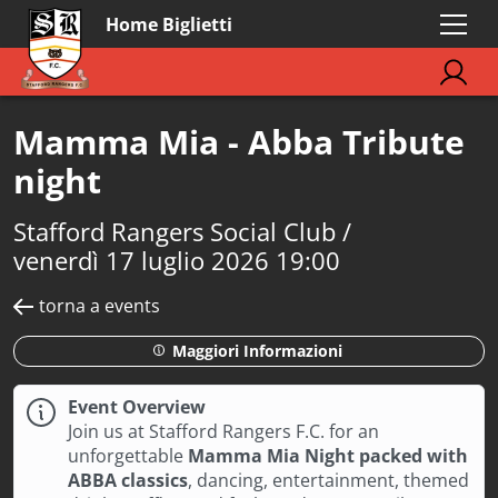
Home Biglietti
Mamma Mia - Abba Tribute
night
Stafford Rangers Social Club /
venerdì 17 luglio 2026 19:00
torna a events
Maggiori Informazioni
Event Overview
Join us at Stafford Rangers F.C. for an
unforgettable
Mamma Mia Night packed with
ABBA classics
, dancing, entertainment, themed