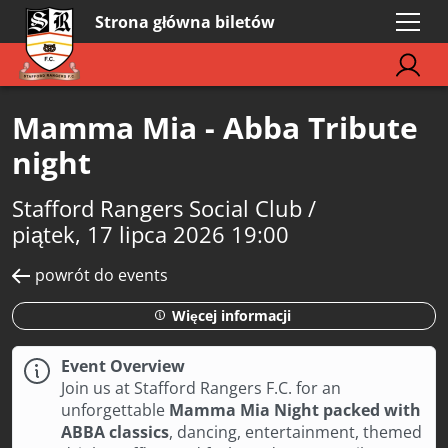
Strona główna biletów
Mamma Mia - Abba Tribute
night
Stafford Rangers Social Club /
piątek, 17 lipca 2026 19:00
powrót do events
Więcej informacji
Event Overview
Join us at Stafford Rangers F.C. for an
unforgettable
Mamma Mia Night packed with
ABBA classics
, dancing, entertainment, themed