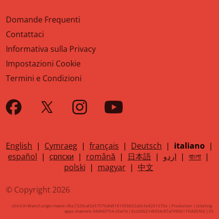
Domande Frequenti
Contattaci
Informativa sulla Privacy
Impostazioni Cookie
Termini e Condizioni
English
|
Cymraeg
|
français
|
Deutsch
|
italiano
|
español
|
српски
|
română
|
日本語
|
اردو
|
বাংলা
|
polski
|
magyar
|
中文
© Copyright 2026
v54.9.0+Branch.origin-master.Sha.7329caf2e57570afa918150bb52a3e3e8261576e | Production | ticketing-
apps-channels-94d96f754-c5w7d | 6c2d3b214bf34c87a7990611fc8d5f0d |
XS