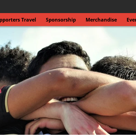
porters Travel
Sponsorship
Merchandise
Eve