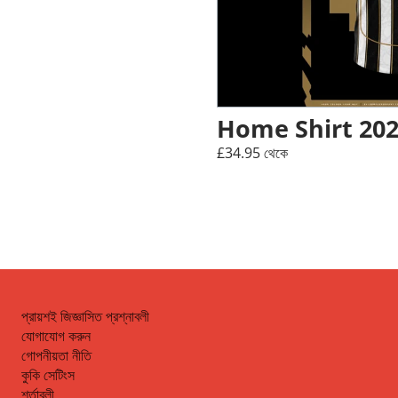
Home Shirt 20
£34.95 থেকে
প্রায়শই জিজ্ঞাসিত প্রশ্নাবলী
যোগাযোগ করুন
গোপনীয়তা নীতি
কুকি সেটিংস
শর্তাবলী