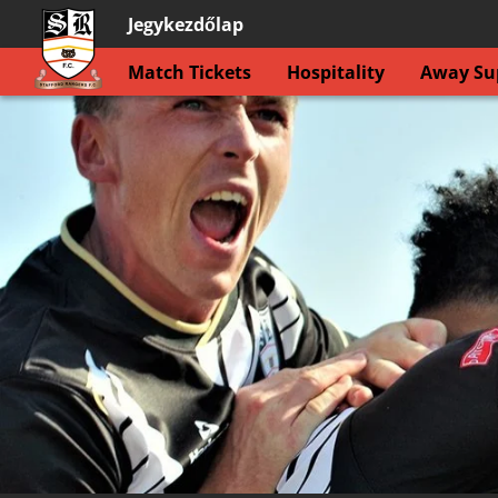
Jegykezdőlap
Match Tickets
Hospitality
Away Sup