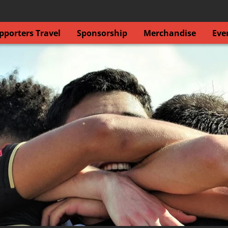
porters Travel
Sponsorship
Merchandise
Eve