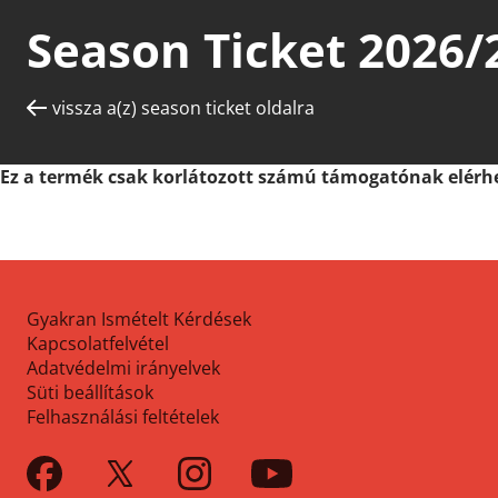
Season Ticket 2026/
vissza a(z) season ticket oldalra
Ez a termék csak korlátozott számú támogatónak elérhe
Gyakran Ismételt Kérdések
Kapcsolatfelvétel
Adatvédelmi irányelvek
Süti beállítások
Felhasználási feltételek