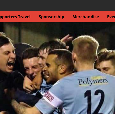
porters Travel
Sponsorship
Merchandise
Eve