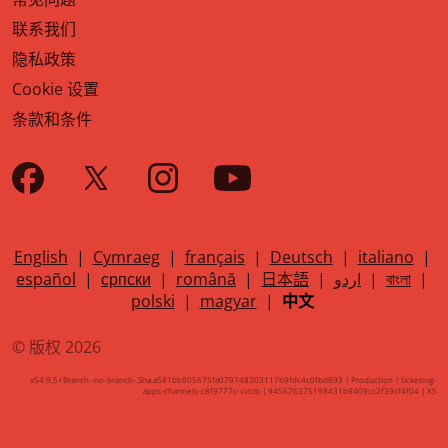
联系我们
隐私政策
Cookie 设置
条款和条件
English
|
Cymraeg
|
français
|
Deutsch
|
italiano
|
español
|
српски
|
română
|
日本語
|
اردو
|
বাংলা
|
polski
|
magyar
|
中文
© 版权 2026
v54.9.5+Branch.-no-branch-.Sha.a581bb805675fa079748203117b9fdc4c0fbd893 | Production | ticketing-
apps-channels-c8f9777c-cvtzb | 945676375198431b9409cc2f39cf4f04 |
XS